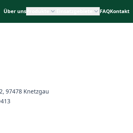
Über uns
Produkte
Einsatzgebiete
FAQ
Kontakt
, 97478 Knetzgau
9413