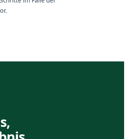
Schritte im Falle der
or.
s,
bnis.